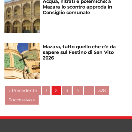
Acqua, nitrati e polemiche: a
Mazara lo scontro approda in
Consiglio comunale
Mazara, tutto quello che c’è da
sapere sul Festino di San Vito
2026
« Precedente
1
2
3
4
…
328
Successivo »