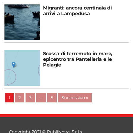
Migranti: ancora centinaia di
arrivi a Lampedusa
Scossa di terremoto in mare,
epicentro tra Pantelleria e le
Pelagie
1
2
3
…
5
Successivo »
Copyright 2021 © PubliNews S.r.l.s.