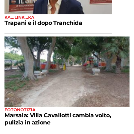
KA...LINK...KA
Trapani e il dopo Tranchida
FOTONOTIZIA
Marsala: Villa Cavallotti cambia volto,
pulizia in azione