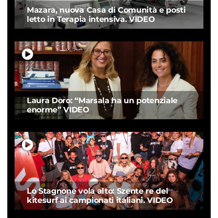
Mazara, nuova Casa di Comunità e posti
letto in Terapia intensiva. VIDEO
Laura Doro: “Marsala ha un potenziale
enorme” VIDEO
Lo Stagnone vola alto: Szente re del
kitesurf ai campionati italiani. VIDEO