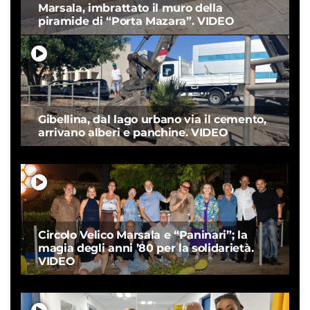
Marsala, imbrattato il muro della
piramide di “Porta Mazara”. VIDEO
Gibellina, dal lago urbano via il cemento,
arrivano alberi e panchine. VIDEO
Circolo Velico Marsala e “Paninari”; la
magia degli anni ’80 per la solidarietà.
VIDEO