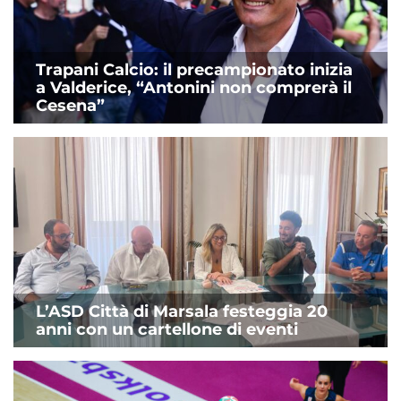
Trapani Calcio: il precampionato inizia
a Valderice, “Antonini non comprerà il
Cesena”
L’ASD Città di Marsala festeggia 20
anni con un cartellone di eventi