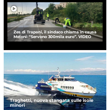
Zes di Trapani, il sindaco chiama in causa
Meloni: “Servono 300mila euro”. VIDEO
Traghetti, nuova stangata sulle isole
minori