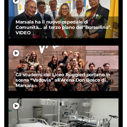
Marsala ha il nuovo ospedale di
Comunità… al terzo piano del”Borsellino”.
VIDEO
Gli studenti del Liceo Ruggieri portano in
scena “Vadovia” all’Arena Don Bosco di
Marsala