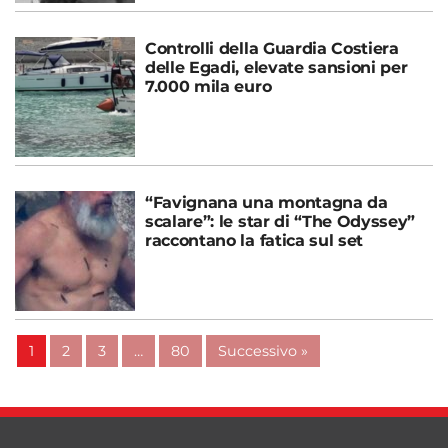
Controlli della Guardia Costiera
delle Egadi, elevate sansioni per
7.000 mila euro
“Favignana una montagna da
scalare”: le star di “The Odyssey”
raccontano la fatica sul set
1
2
3
…
80
Successivo »