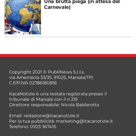
Una brutta piega (in attesa del
Carnevale)
Copyright 2021 © PubliNews S.r.l.s.
via Amendola 33/35, 91025, Marsala(TP)
C.F/P.IVA 02786180816
ItacaNotizie è una testata registrata presso il
tribunale di Marsala con il n.219
Direttore responsabile: Nicola Baldarotta
Email:
redazione@itacanotizie.it
Per la tua pubblicità:
marketing@itacanotizie.it
Telefono: 0923 367415