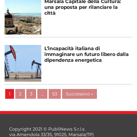
Marsala Capitale della Cultura:
una proposta per rilanciare la
città
L’incapacità italiana di
immaginare un futuro libero dalla
dipendenza energetica
1
2
3
…
53
Successivo »
Copyright 2021 © PubliNews S.r.l.s.
via Amendola 33/35, 91025, Marsala(TP)