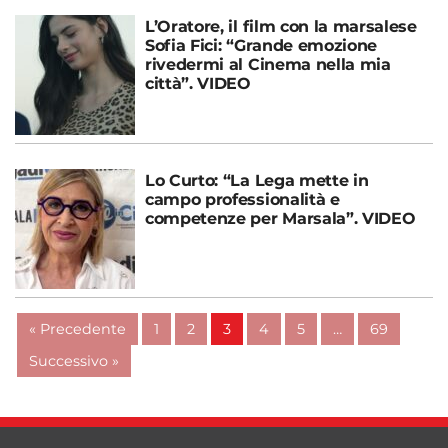
L’Oratore, il film con la marsalese
Sofia Fici: “Grande emozione
rivedermi al Cinema nella mia
città”. VIDEO
Lo Curto: “La Lega mette in
campo professionalità e
competenze per Marsala”. VIDEO
« Precedente
1
2
3
4
5
…
69
Successivo »