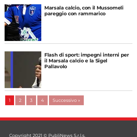
Marsala calcio, con il Mussomeli
pareggio con rammarico
Flash di sport: impegni interni per
il Marsala calcio e la Sigel
Pallavolo
1
2
3
4
Successivo »
Copyright 2021 © PubliNews S.r.l.s.