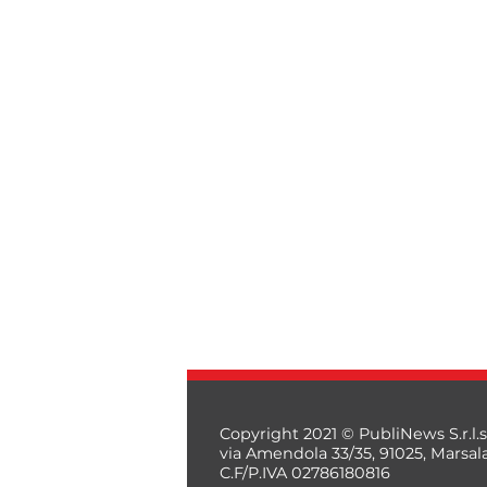
Copyright 2021 © PubliNews S.r.l.s
via Amendola 33/35, 91025, Marsal
C.F/P.IVA 02786180816