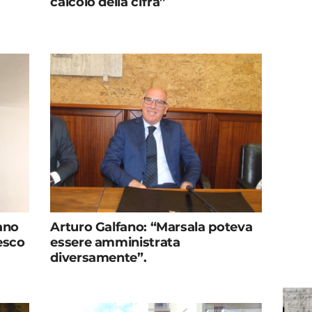
calcolo della cifra”
ano
Arturo Galfano: “Marsala poteva
esco
essere amministrata
diversamente”.