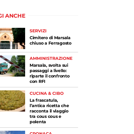
GI ANCHE
SERVIZI
Cimitero di Marsala
chiuso a Ferragosto
AMMINISTRAZIONE
Marsala, svolta sui
passaggi a livello:
riparte il confronto
con RFI
CUCINA & CIBO
La frascatula,
l’antica ricetta che
racconta il viaggio
tra cous cous e
polenta
CRONACA