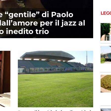
e “gentile” di Paolo
LEG
ll’amore per il jazz al
 inedito trio