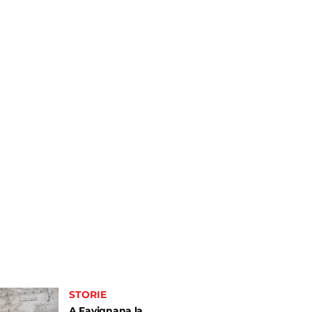
STORIE
A Favignana la