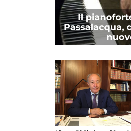
Il pianofort
Passalacqua, da
nuovo