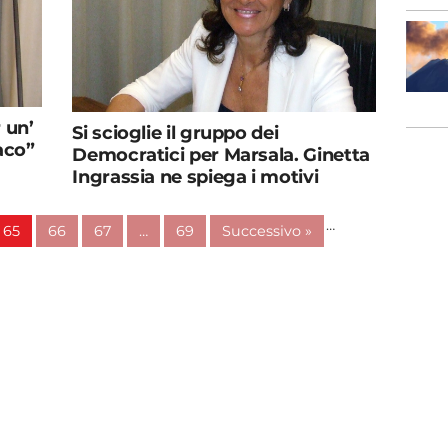
 un’
Si scioglie il gruppo dei
aco”
Democratici per Marsala. Ginetta
Ingrassia ne spiega i motivi
…
65
66
67
…
69
Successivo »