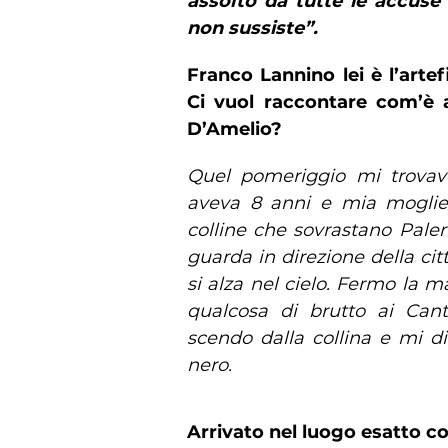
assolto da tutte le accuse 
non sussiste”.
Franco Lannino lei è l’arte
Ci vuol raccontare com’è 
D’Amelio?
Quel pomeriggio mi trovav
aveva 8 anni e mia moglie.
colline che sovrastano Palerm
guarda in direzione della ci
si alza nel cielo. Fermo la
qualcosa di brutto ai Canti
scendo dalla collina e mi d
nero.
Arrivato nel luogo esatto co