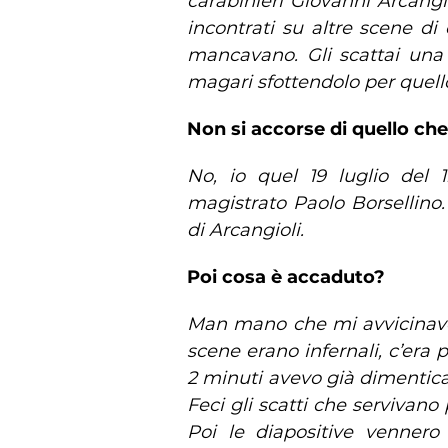
carabinieri Giovanni Arcang
incontrati su altre scene d
mancavano. Gli scattai una f
magari sfottendolo per quel
Non si accorse di quello ch
No, io quel 19 luglio del 
magistrato Paolo Borsellino.
di Arcangioli.
Poi cosa è accaduto?
Man mano che mi avvicinavo,
scene erano infernali, c’era 
2 minuti avevo già dimenticat
Feci gli scatti che servivan
Poi le diapositive vennero