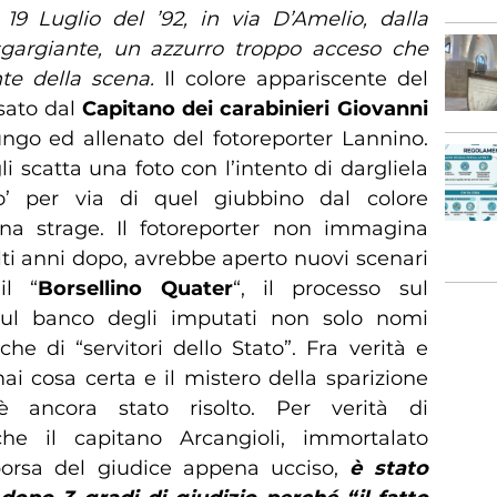
 19 Luglio del ’92, in via D’Amelio, dalla
gargiante, un azzurro troppo acceso che
te della scena.
Il colore appariscente del
ssato dal
Capitano dei carabinieri Giovanni
lungo ed allenato del fotoreporter Lannino.
 scatta una foto con l’intento di dargliela
’ per via di quel giubbino dal colore
na strage. Il fotoreporter non immagina
ti anni dopo, avrebbe aperto nuovi scenari
il “
Borsellino Quater
“, il processo sul
sul banco degli imputati non solo nomi
he di “servitori dello Stato”. Fra verità e
ai cosa certa e il mistero della sparizione
 ancora stato risolto. Per verità di
che il capitano Arcangioli, immortalato
orsa del giudice appena ucciso,
è stato