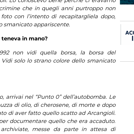
ioli. Lo conoscevo bene perché ci eravamo
i crimine che in quegli anni purtroppo non
oto con l’intento di recapitargliela dopo,
lo smanicato appariscente.
e teneva in mano?
1992 non vidi quella borsa, la borsa del
 Vidi solo lo strano colore dello smanicato
 arrivai nel “Punto 0” dell’autobomba. Le
puzza di olio, di cherosene, di morte e dopo
o di aver fatto quello scatto ad Arcangioli.
o per documentare quello che era accaduto.
 archiviate, messe da parte in attesa di