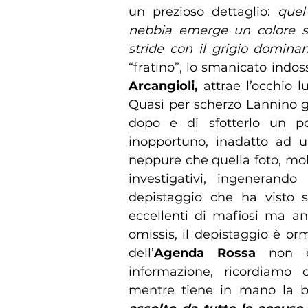
un prezioso dettaglio:
quel
nebbia emerge un colore s
stride con il grigio dominan
“fratino”, lo smanicato indo
Arcangioli,
attrae l’occhio 
Quasi per scherzo Lannino gli
dopo e di sfotterlo un po
inopportuno, inadatto ad u
neppure che quella foto, mol
investigativi, ingenerando 
depistaggio che ha visto 
eccellenti di mafiosi ma anc
omissis, il depistaggio è orm
dell’
Agenda Rossa
non è
informazione, ricordiamo 
mentre tiene in mano la b