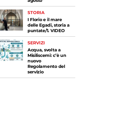
agosto”
STORIA
I Florio e il mare
delle Egadi, storia a
puntate/1. VIDEO
SERVIZI
Acqua, svolta a
Misiliscemi: c’è un
nuovo
Regolamento del
servizio