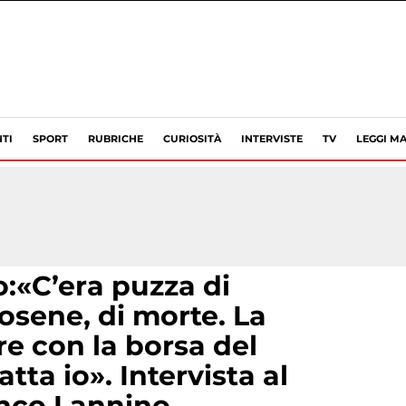
TI
SPORT
RUBRICHE
CURIOSITÀ
INTERVISTE
TV
LEGGI MA
o:«C’era puzza di
rosene, di morte. La
re con la borsa del
tta io». Intervista al
anco Lannino