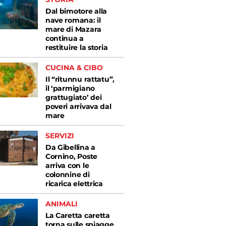
Dal bimotore alla
nave romana: il
mare di Mazara
continua a
restituire la storia
CUCINA & CIBO
Il “ritunnu rattatu”,
il ‘parmigiano
grattugiato’ dei
poveri arrivava dal
mare
SERVIZI
Da Gibellina a
Cornino, Poste
arriva con le
colonnine di
ricarica elettrica
ANIMALI
La Caretta caretta
torna sulle spiagge