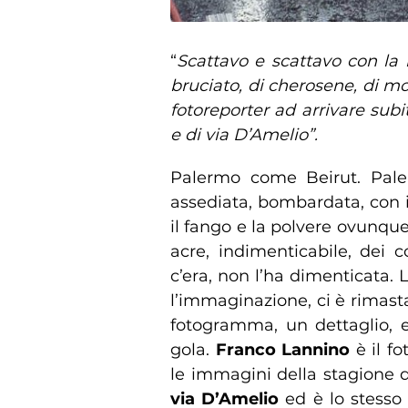
“
Scattavo e scattavo con la 
bruciato, di cherosene, di mo
fotoreporter ad arrivare subi
e di via D’Amelio”.
Palermo come Beirut. Pale
assediata, bombardata, con i 
il fango e la polvere ovunque
acre, indimenticabile, dei co
c’era, non l’ha dimenticata. 
l’immaginazione, ci è rimasta
fotogramma, un dettaglio, e
gola.
Franco Lannino
è il f
le immagini della stagione d
via D’Amelio
ed è lo stesso