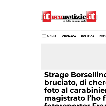
MENU
CRONACA
POLITICA
EVEN
Strage Borsellin
bruciato, di che
foto al carabinie
magistrato l’ho fa
fotoreporter Fr