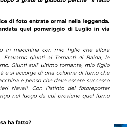
dopo 3 gradi di giudizio perché “il fatto
fice di foto entrate ormai nella leggenda.
andata quel pomeriggio di Luglio in via
o in macchina con mio figlio che allora
 Eravamo giunti ai Tornanti di Baida, le
o. Giunti sull’ ultimo tornante, mio figlio
ttà e si accorge di una colonna di fumo che
 macchina e penso che deve essere successo
eri Navali. Con l’istinto del fotoreporter
irigo nel luogo da cui proviene quel fumo
sa ha fatto?