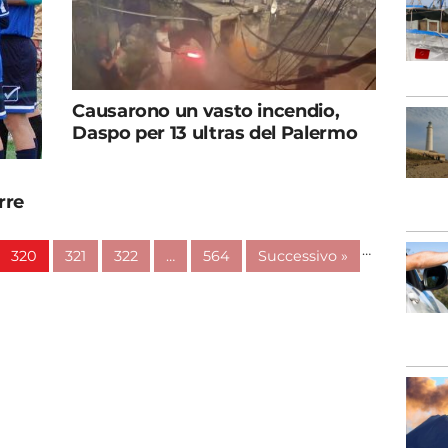
Causarono un vasto incendio,
Daspo per 13 ultras del Palermo
rre
…
320
321
322
…
564
Successivo »