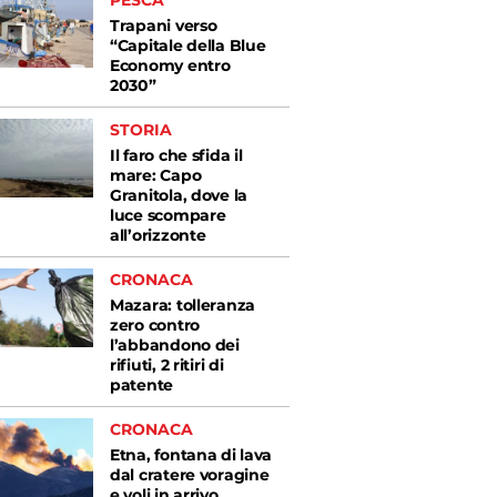
PESCA
Trapani verso
“Capitale della Blue
Economy entro
2030”
STORIA
Il faro che sfida il
mare: Capo
Granitola, dove la
luce scompare
all’orizzonte
CRONACA
Mazara: tolleranza
zero contro
l’abbandono dei
rifiuti, 2 ritiri di
patente
CRONACA
Etna, fontana di lava
dal cratere voragine
e voli in arrivo