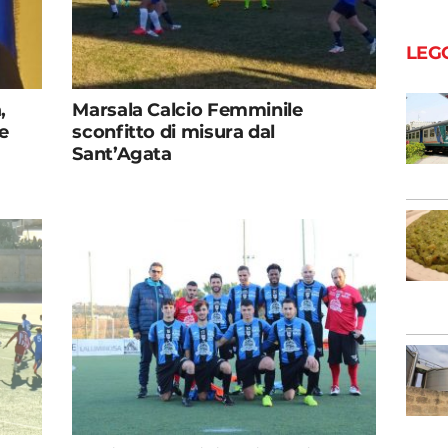
LEG
,
Marsala Calcio Femminile
re
sconfitto di misura dal
Sant’Agata