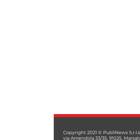
Copyright 2021 © PubliNews S.r.l.s
via Amendola 33/35, 91025, Marsal