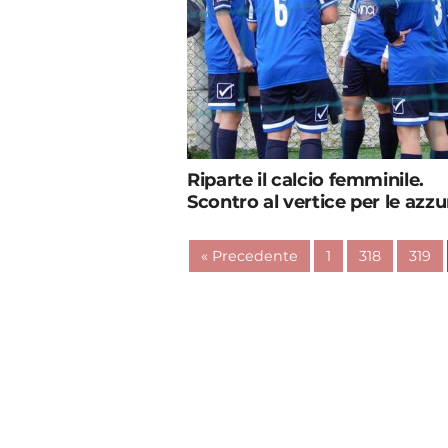
Riparte il calcio femminile.
Scontro al vertice per le azzu
« Precedente
1
318
319