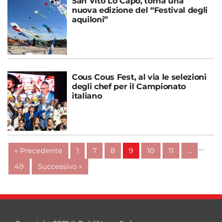
San Vito Lo Capo, torna una
nuova edizione del “Festival degli
aquiloni”
Cous Cous Fest, al via le selezioni
degli chef per il Campionato
italiano
…
« Precedente
1
7
8
9
10
11
…
49
Successivo »