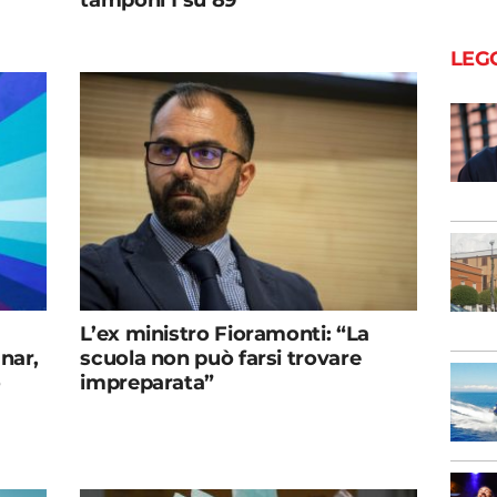
tamponi 1 su 89
LEG
L’ex ministro Fioramonti: “La
nar,
scuola non può farsi trovare
o
impreparata”