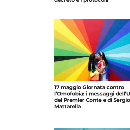
decreto e i protocolli
17 maggio Giornata contro
l’Omofobia: i messaggi dell’U
del Premier Conte e di Sergi
Mattarella