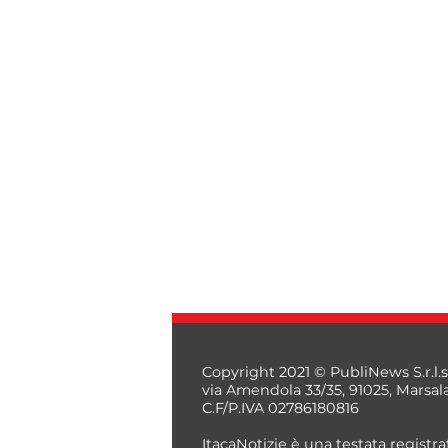
Copyright 2021 © PubliNews S.r.l.s
via Amendola 33/35, 91025, Marsal
C.F/P.IVA 02786180816
ItacaNotizie è una testata registrat