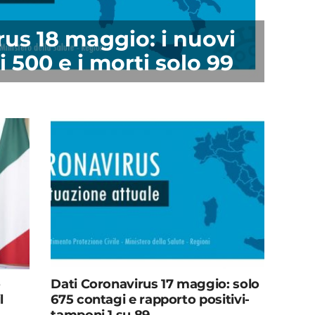
rus 18 maggio: i nuovi
i 500 e i morti solo 99
o
Dati Coronavirus 17 maggio: solo
l
675 contagi e rapporto positivi-