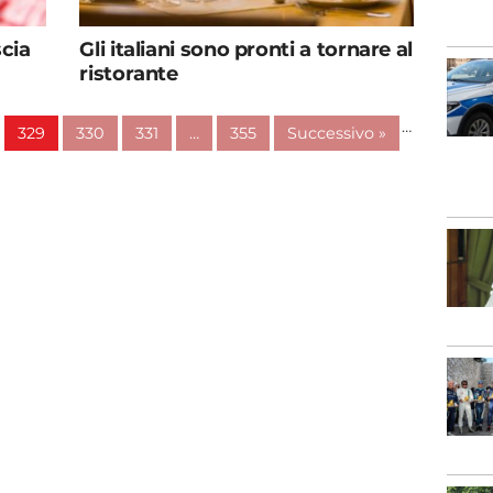
scia
Gli italiani sono pronti a tornare al
ristorante
…
329
330
331
…
355
Successivo »