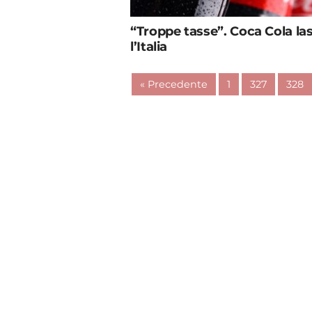
“Troppe tasse”. Coca Cola la
l’Italia
« Precedente
1
327
328