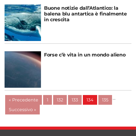
Buone notizie dall’Atlantico: la
balena blu antartica è finalmente
in crescita
Forse c’è vita in un mondo alieno
…
« Precedente
1
132
133
134
135
Successivo »