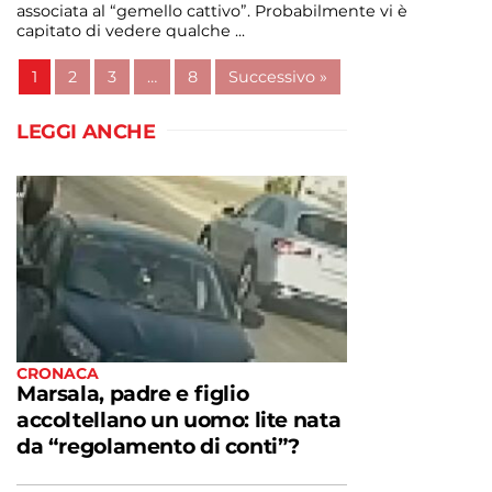
associata al “gemello cattivo”. Probabilmente vi è
capitato di vedere qualche ...
Continua a leggere
1
2
3
…
8
Successivo »
admin@admin.com
3 days fa
LEGGI ANCHE
CRONACA
Marsala, padre e figlio
accoltellano un uomo: lite nata
da “regolamento di conti”?