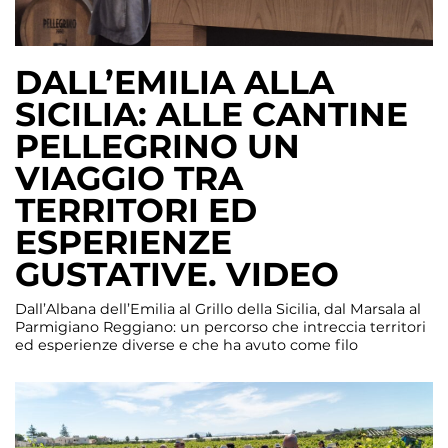
DALL’EMILIA ALLA
SICILIA: ALLE CANTINE
PELLEGRINO UN
VIAGGIO TRA
TERRITORI ED
ESPERIENZE
GUSTATIVE. VIDEO
Dall’Albana dell’Emilia al Grillo della Sicilia, dal Marsala al
Parmigiano Reggiano: un percorso che intreccia territori
ed esperienze diverse e che ha avuto come filo
conduttore il tempo, quell’insieme di cura e attesa che
permette a determinati prodotti di esprimere il meglio
di sè. Un viaggio tra sapori e abbinamenti che ha preso
spunto, lo […]