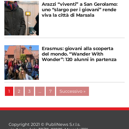
Arazzi “viventi” a San Gerolamo:
uno “slargo per i giovani” rende
viva la città di Marsala
Erasmus: giovani alla scoperta
del mondo. “Wander With
Wonder”: 120 alunni in partenza
1
2
3
…
7
Successivo »
Copyright 2021 © PubliNews S.r.l.s.