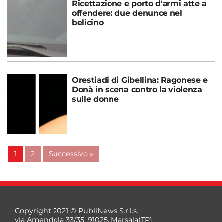
Ricettazione e porto d'armi atte a
offendere: due denunce nel
belicino
Orestiadi di Gibellina: Ragonese e
Donà in scena contro la violenza
sulle donne
1
2
Successivo »
Copyright 2021 © PubliNews S.r.l.s.
via Amendola 33/35, 91025, Marsala(TP)