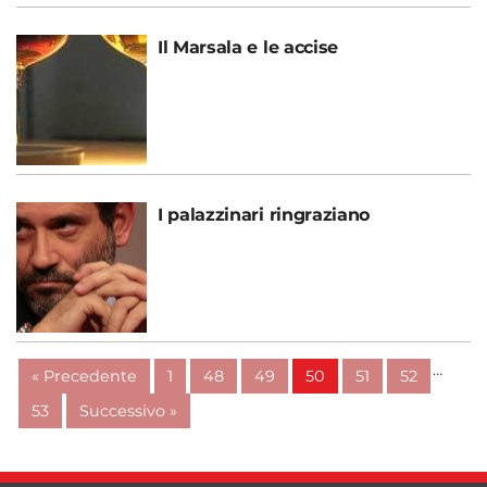
Il Marsala e le accise
I palazzinari ringraziano
…
« Precedente
1
48
49
50
51
52
53
Successivo »