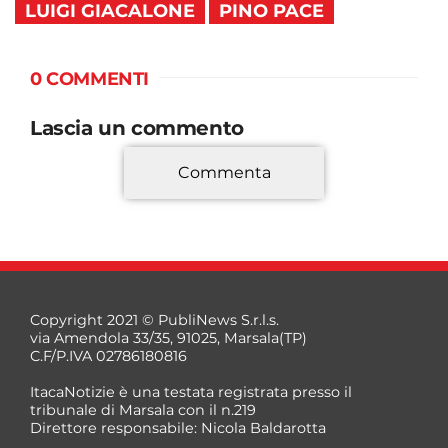
LUIGI GIACALONE
PINO PACE
0 COMMENTI
Lascia un commento
Commenta
*
Copyright 2021 © PubliNews S.r.l.s.
via Amendola 33/35, 91025, Marsala(TP)
C.F/P.IVA 02786180816
ItacaNotizie è una testata registrata presso il
tribunale di Marsala con il n.219
Direttore responsabile: Nicola Baldarotta
*