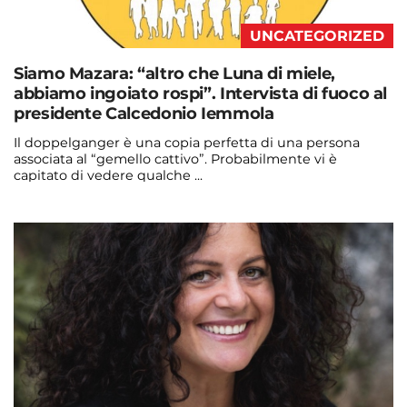
UNCATEGORIZED
Siamo Mazara: “altro che Luna di miele,
abbiamo ingoiato rospi”. Intervista di fuoco al
presidente Calcedonio Iemmola
Il doppelganger è una copia perfetta di una persona
associata al “gemello cattivo”. Probabilmente vi è
capitato di vedere qualche ...
Continua a leggere
admin@admin.com
3 days fa