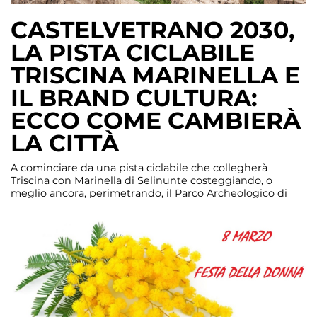
CASTELVETRANO 2030,
LA PISTA CICLABILE
TRISCINA MARINELLA E
IL BRAND CULTURA:
ECCO COME CAMBIERÀ
LA CITTÀ
A cominciare da una pista ciclabile che collegherà
Triscina con Marinella di Selinunte costeggiando, o
meglio ancora, perimetrando, il Parco Archeologico di
Selinunte, fino alla promozione del Brand Castelvetrano
che, manco a farlo apposta non è solo mafia, o meglio,
non è affatto mafia. E’ tanto altro: Castelvetrano è cultura,
è bellezza, è Pane Nero, […]