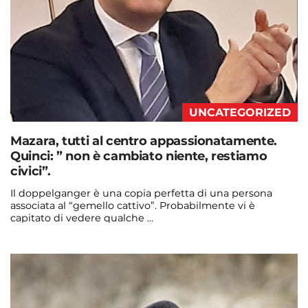
UNCATEGORIZED
Mazara, tutti al centro appassionatamente.
Quinci: ” non è cambiato niente, restiamo
civici”.
Il doppelganger è una copia perfetta di una persona
associata al “gemello cattivo”. Probabilmente vi è
capitato di vedere qualche ...
Continua a leggere
admin@admin.com
3 days fa