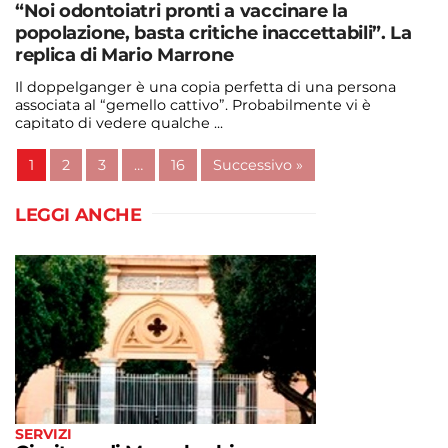
“Noi odontoiatri pronti a vaccinare la
popolazione, basta critiche inaccettabili”. La
replica di Mario Marrone
Il doppelganger è una copia perfetta di una persona
associata al “gemello cattivo”. Probabilmente vi è
capitato di vedere qualche ...
Continua a leggere
1
2
3
…
16
Successivo »
admin@admin.com
3 days fa
LEGGI ANCHE
SERVIZI