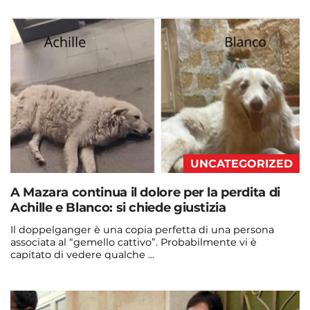
Continua a leggere
admin@admin.com
3 days fa
UNCATEGORIZED
A Mazara continua il dolore per la perdita di
Achille e Blanco: si chiede giustizia
Il doppelganger è una copia perfetta di una persona
associata al “gemello cattivo”. Probabilmente vi è
capitato di vedere qualche ...
Continua a leggere
admin@admin.com
3 days fa