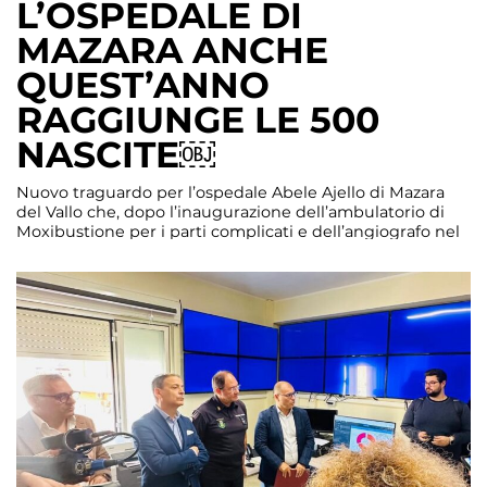
L’OSPEDALE DI
MAZARA ANCHE
QUEST’ANNO
RAGGIUNGE LE 500
NASCITE￼
Nuovo traguardo per l’ospedale Abele Ajello di Mazara
del Vallo che, dopo l’inaugurazione dell’ambulatorio di
Moxibustione per i parti complicati e dell’angiografo nel
reparto di Cardiologia, anche quest’anno ha raggiunto le
500 nascite, standard minimo fissato dal Ministero della
Salute per poter restare attivo. Il cinquecentesimo parto
del 2024 a Mazara è avvenuto giovedì 14 […]