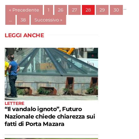
Continua a leggere
…
« Precedente
1
26
27
28
29
30
admin@admin.com
3 days fa
…
38
Successivo »
LEGGI ANCHE
LETTERE
“Il vandalo ignoto”, Futuro
Nazionale chiede chiarezza sui
fatti di Porta Mazara