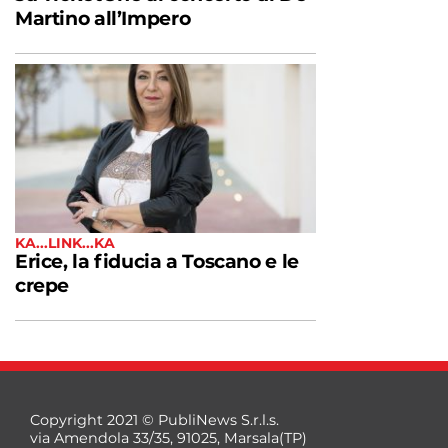
Martino all’Impero
KA...LINK...KA
Erice, la fiducia a Toscano e le
crepe
Copyright 2021 © PubliNews S.r.l.s.
via Amendola 33/35, 91025, Marsala(TP)