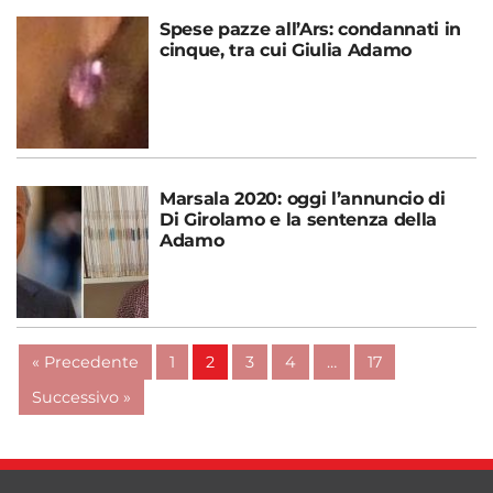
Spese pazze all’Ars: condannati in
cinque, tra cui Giulia Adamo
Marsala 2020: oggi l’annuncio di
Di Girolamo e la sentenza della
Adamo
« Precedente
1
2
3
4
…
17
Successivo »