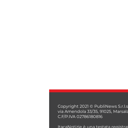
Copyright 2021 © PubliNews S.r.l.s
via Amendola 33/35, 91025, Marsal
C.F/P.IVA 02786180816
ItacaNotizie è una testata registrat