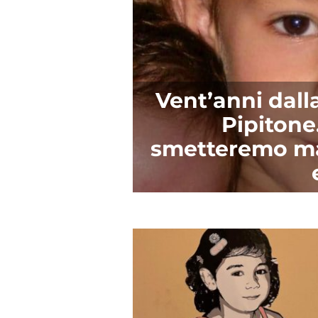
Vent’anni dal
Pipitone.
smetteremo mai