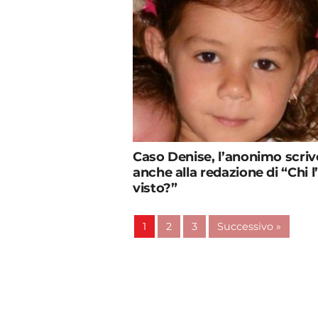
Caso Denise, l’anonimo scriv
anche alla redazione di “Chi l
visto?”
1
2
3
Successivo »