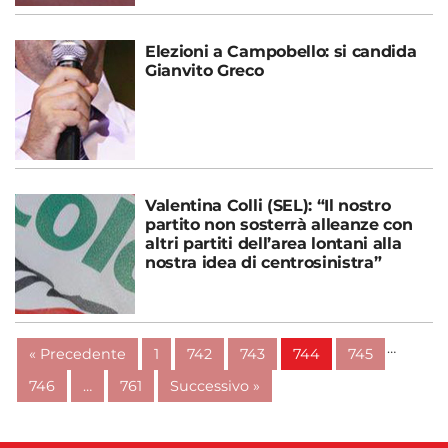
Elezioni a Campobello: si candida
Gianvito Greco
Valentina Colli (SEL): “Il nostro
partito non sosterrà alleanze con
altri partiti dell’area lontani alla
nostra idea di centrosinistra”
…
« Precedente
1
742
743
744
745
746
…
761
Successivo »