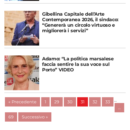
Gibellina Capitale dell’Arte
Contemporanea 2026, il sindaco:
“Genererà un circolo virtuoso e
migliorerà i servizi”
Adamo: “La politica marsalese
faccia sentire la sua voce sul
Porto” VIDEO
…
« Precedente
1
29
30
31
32
33
…
69
Successivo »