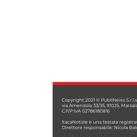
Copyright 2021 © PubliNews S.r.l.s
via Amendola 33/35, 91025, Marsal
C.F/P.IVA 02786180816
ItacaNotizie è una testata registrat
Direttore responsabile: Nicola Bal