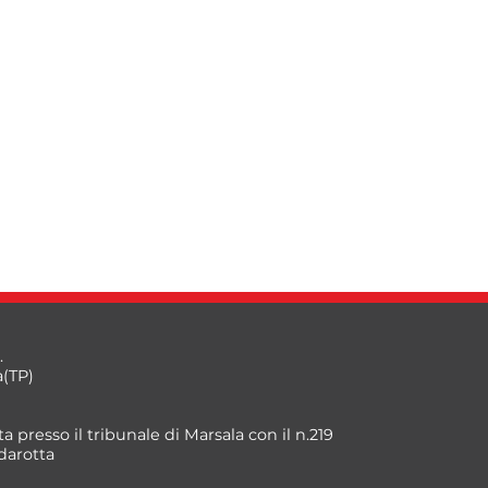
.
a(TP)
a presso il tribunale di Marsala con il n.219
darotta