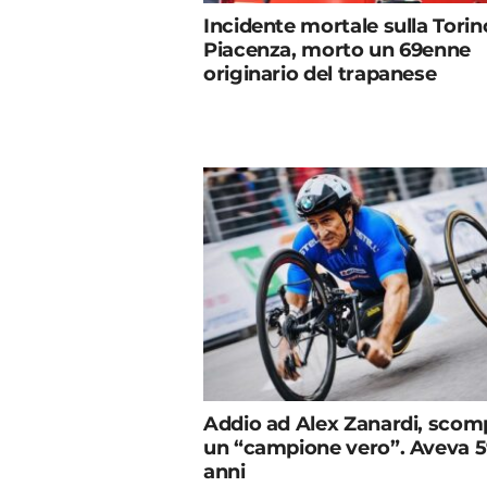
Incidente mortale sulla Torin
Piacenza, morto un 69enne
originario del trapanese
Addio ad Alex Zanardi, scom
un “campione vero”. Aveva 
anni