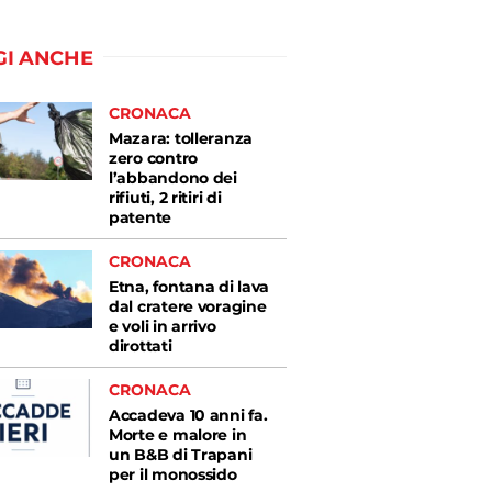
GI ANCHE
CRONACA
Mazara: tolleranza
zero contro
l’abbandono dei
rifiuti, 2 ritiri di
patente
CRONACA
Etna, fontana di lava
dal cratere voragine
e voli in arrivo
dirottati
CRONACA
Accadeva 10 anni fa.
Morte e malore in
un B&B di Trapani
per il monossido