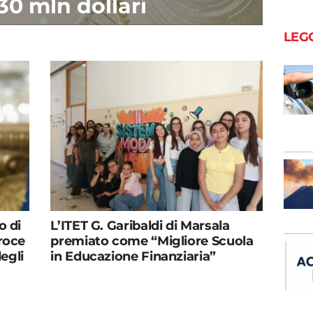
30 mln dollari
LEG
o di
L’ITET G. Garibaldi di Marsala
eroce
premiato come “Migliore Scuola
degli
in Educazione Finanziaria”