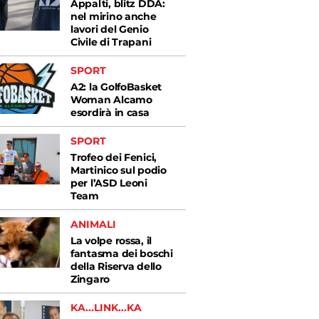
Appalti, blitz DDA:
nel mirino anche
lavori del Genio
Civile di Trapani
SPORT
A2: la GolfoBasket
Woman Alcamo
esordirà in casa
SPORT
Trofeo dei Fenici,
Martinico sul podio
per l’ASD Leoni
Team
ANIMALI
La volpe rossa, il
fantasma dei boschi
della Riserva dello
Zingaro
KA...LINK...KA