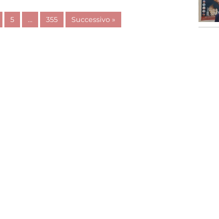
5
…
355
Successivo »