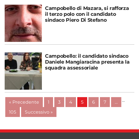
Campobello di Mazara, si rafforza
il terzo polo con il candidato
sindaco Piero Di Stefano
Campobello: il candidato sindaco
Daniele Mangiaracina presenta la
squadra assessoriale
…
« Precedente
1
3
4
5
6
7
…
105
Successivo »