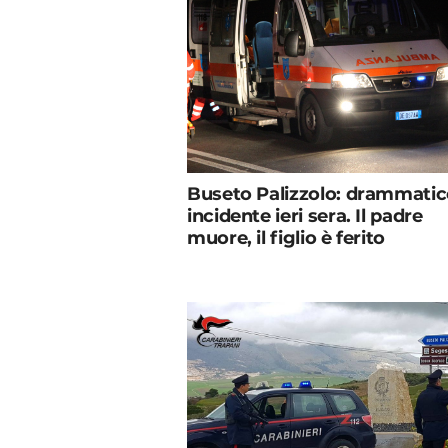
Buseto Palizzolo: drammati
incidente ieri sera. Il padre
muore, il figlio è ferito