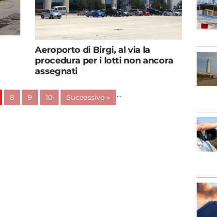
Aeroporto di Birgi, al via la
procedura per i lotti non ancora
assegnati
…
8
9
10
Successivo »