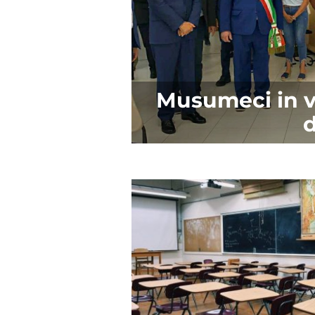
Musumeci in vi
d