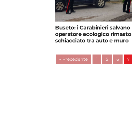
Buseto: i Carabinieri salvano
operatore ecologico rimasto
schiacciato tra auto e muro
« Precedente
1
5
6
7