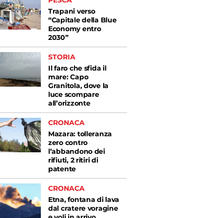
PESCA
Trapani verso
“Capitale della Blue
Economy entro
2030”
STORIA
Il faro che sfida il
mare: Capo
Granitola, dove la
luce scompare
all’orizzonte
CRONACA
Mazara: tolleranza
zero contro
l’abbandono dei
rifiuti, 2 ritiri di
patente
CRONACA
Etna, fontana di lava
dal cratere voragine
e voli in arrivo