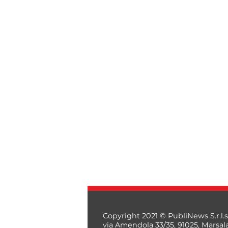
Copyright 2021 © PubliNews S.r.l.s
via Amendola 33/35, 91025, Marsal