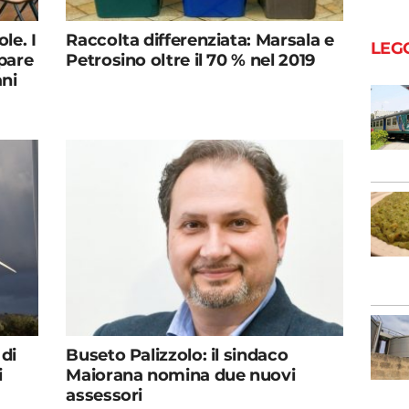
le. I
Raccolta differenziata: Marsala e
LEG
pare
Petrosino oltre il 70 % nel 2019
ani
 di
Buseto Palizzolo: il sindaco
i
Maiorana nomina due nuovi
assessori