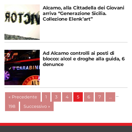
Alcamo, alla Cittadella dei Giovani
arriva “Generazione Sicilia.
Collezione Elenk’art”
Ad Alcamo controlli ai posti di
blocco: alcol e droghe alla guida, 6
denunce
…
« Precedente
1
3
4
5
6
7
…
198
Successivo »