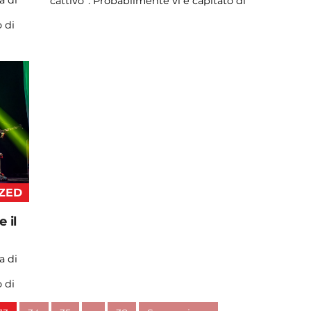
a di
cattivo”. Probabilmente vi è capitato di
vedere qualche ...
 di
Continua a leggere
admin@admin.com
3 days fa
ZED
e il
a di
 di
…