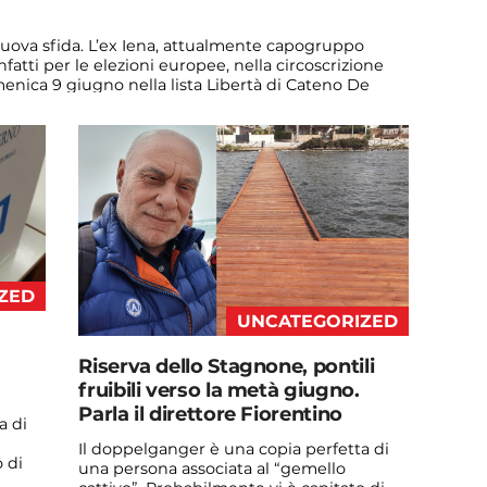
uova sfida. L’ex Iena, attualmente capogruppo
nfatti per le elezioni europee, nella circoscrizione
menica 9 giugno nella lista Libertà di Cateno De
andidatura? “È nata da una scelta di […]
ZED
UNCATEGORIZED
Riserva dello Stagnone, pontili
fruibili verso la metà giugno.
Parla il direttore Fiorentino
a di
Il doppelganger è una copia perfetta di
 di
una persona associata al “gemello