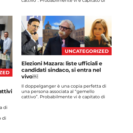
cattivo”. Probabilmente vi è capitato di
vedere qualche ...
Continua a leggere
admin@admin.com
3 days fa
UNCATEGORIZED
Elezioni Mazara: liste ufficiali e
candidati sindaco, si entra nel
ZED
vivo￼
Il doppelganger è una copia perfetta di
ttivi
una persona associata al “gemello
cattivo”. Probabilmente vi è capitato di
vedere qualche ...
a di
Continua a leggere
 di
admin@admin.com
3 days fa