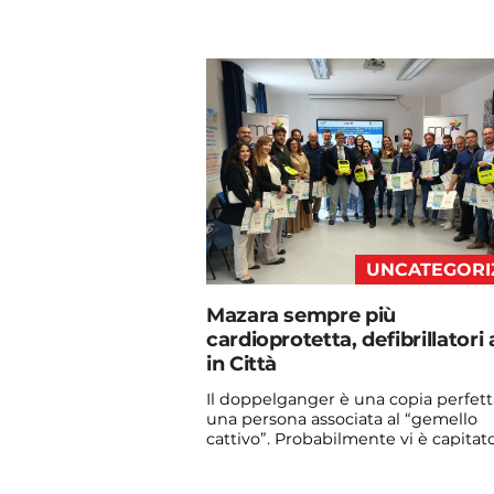
Continua a leggere
admin@admin.com
3 days fa
UNCATEGORI
Mazara sempre più
cardioprotetta, defibrillatori a
in Città
Il doppelganger è una copia perfett
una persona associata al “gemello
cattivo”. Probabilmente vi è capitato
vedere qualche ...
Continua a leggere