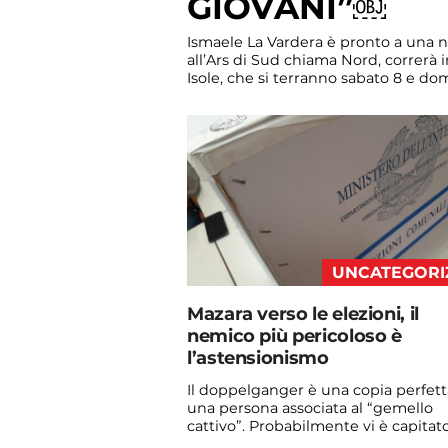
GIOVANI”￼
Ismaele La Vardera è pronto a una n
all’Ars di Sud chiama Nord, correrà i
Isole, che si terranno sabato 8 e do
Luca. Onorevole, com’è nata la sua c
UNCATEGORI
Mazara verso le elezioni, il
nemico più pericoloso è
l’astensionismo
Il doppelganger è una copia perfett
una persona associata al “gemello
cattivo”. Probabilmente vi è capitato
vedere qualche ...