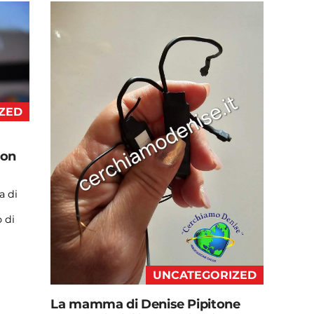
ZED
con
a di
 di
UNCATEGORIZED
La mamma di Denise Pipitone