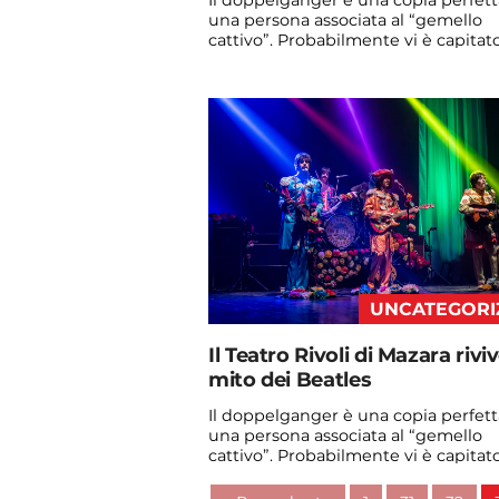
Il doppelganger è una copia perfett
una persona associata al “gemello
cattivo”. Probabilmente vi è capitato
vedere qualche ...
Continua a leggere
admin@admin.com
3 days fa
UNCATEGORI
Il Teatro Rivoli di Mazara riviv
mito dei Beatles
Il doppelganger è una copia perfett
una persona associata al “gemello
cattivo”. Probabilmente vi è capitato
vedere qualche ...