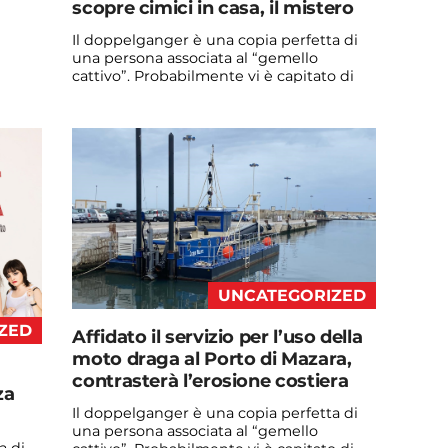
scopre cimici in casa, il mistero
Il doppelganger è una copia perfetta di
una persona associata al “gemello
cattivo”. Probabilmente vi è capitato di
vedere qualche ...
Continua a leggere
admin@admin.com
3 days fa
UNCATEGORIZED
ZED
Affidato il servizio per l’uso della
moto draga al Porto di Mazara,
contrasterà l’erosione costiera
za
Il doppelganger è una copia perfetta di
una persona associata al “gemello