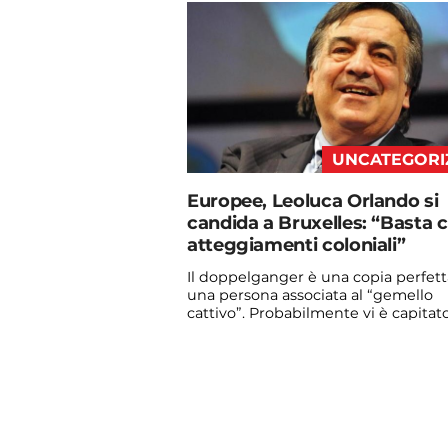
admin@admin.com
3 days fa
UNCATEGORI
Europee, Leoluca Orlando si
candida a Bruxelles: “Basta 
atteggiamenti coloniali”
Il doppelganger è una copia perfett
una persona associata al “gemello
cattivo”. Probabilmente vi è capitato
vedere qualche ...
Continua a leggere
admin@admin.com
3 days fa