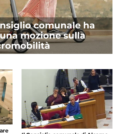
onsiglio comunale ha
una mozione sulla
romobilità
iare