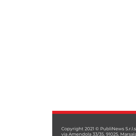
Copyright 2021 © PubliNews S.r.l.s
via Amendola 33/35, 91025, Marsal