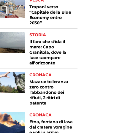
PESCA
Trapani verso
“Capitale della Blue
Economy entro
2030”
STORIA
Il faro che sfida il
mare: Capo
Granitola, dove la
luce scompare
all’orizzonte
CRONACA
Mazara: tolleranza
zero contro
l’abbandono dei
rifiuti, 2 ritiri di
patente
CRONACA
Etna, fontana di lava
dal cratere voragine
e voli in arrivo