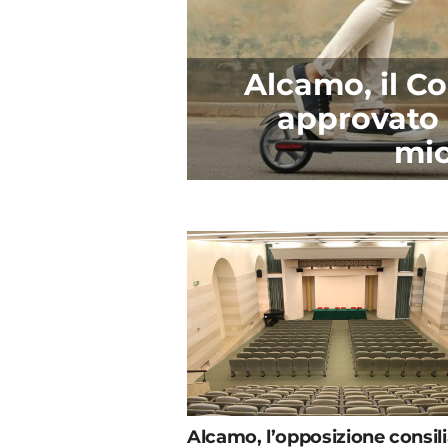
Alcamo, il C
approvato 
mic
Alcamo, l’opposizione consil