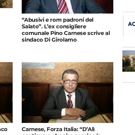
“Abusivi e rom padroni del
Salato”. L’ex consigliere
comunale Pino Carnese scrive al
sindaco Di Girolamo
aco
Carnese, Forza Italia: “D’Alì