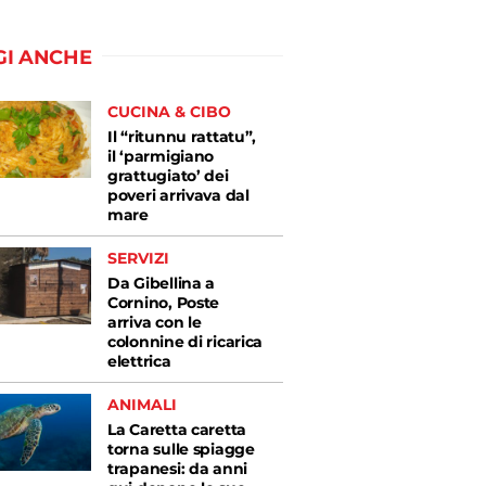
GI ANCHE
CUCINA & CIBO
Il “ritunnu rattatu”,
il ‘parmigiano
grattugiato’ dei
poveri arrivava dal
mare
SERVIZI
Da Gibellina a
Cornino, Poste
arriva con le
colonnine di ricarica
elettrica
ANIMALI
La Caretta caretta
torna sulle spiagge
trapanesi: da anni