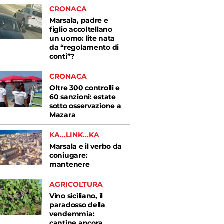
CRONACA
Marsala, padre e
figlio accoltellano
un uomo: lite nata
da “regolamento di
conti”?
CRONACA
Oltre 300 controlli e
60 sanzioni: estate
sotto osservazione a
Mazara
KA...LINK...KA
Marsala e il verbo da
coniugare:
mantenere
AGRICOLTURA
Vino siciliano, il
paradosso della
vendemmia:
cantine ancora