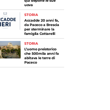
qui depone le sue
uova
STORIA
Accadde 20 anni fa,
da Paceco a Brescia
per sterminare la
famiglia Cottarelli
STORIA
L’uomo preistorico
che 500mila anni fa
abitava le terre di
Paceco