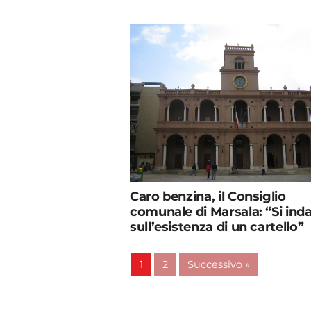
Caro benzina, il Consiglio
comunale di Marsala: “Si ind
sull’esistenza di un cartello”
1
2
Successivo »