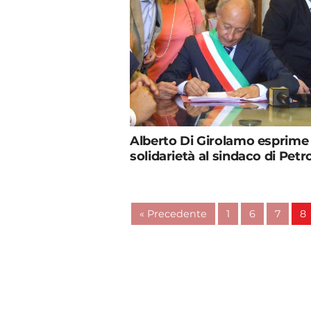
Alberto Di Girolamo esprime
solidarietà al sindaco di Petr
« Precedente
1
6
7
8