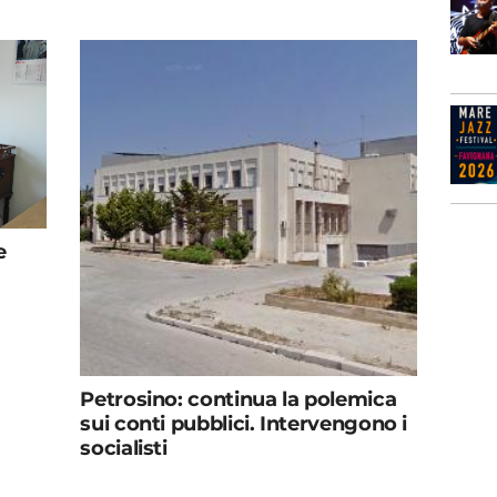
e
Petrosino: continua la polemica
sui conti pubblici. Intervengono i
socialisti