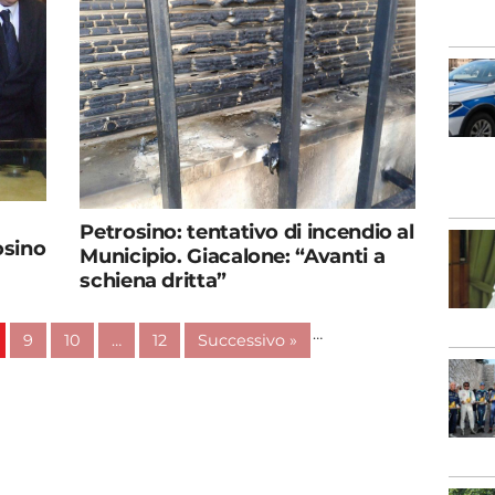
Petrosino: tentativo di incendio al
osino
Municipio. Giacalone: “Avanti a
schiena dritta”
…
9
10
…
12
Successivo »