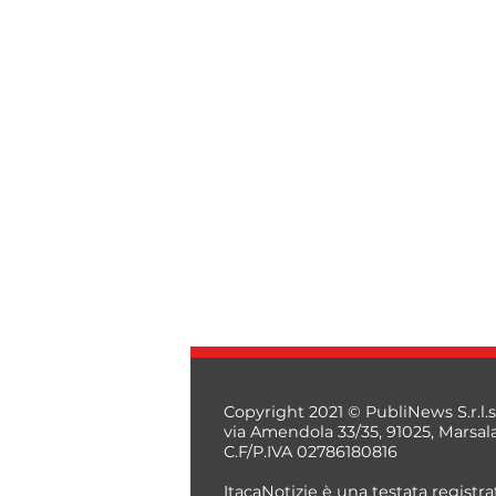
Copyright 2021 © PubliNews S.r.l.s
via Amendola 33/35, 91025, Marsal
C.F/P.IVA 02786180816
ItacaNotizie è una testata registrat