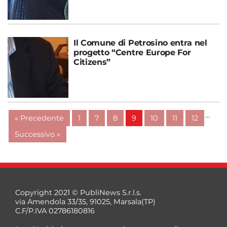
Il Comune di Petrosino entra nel
progetto “Centre Europe For
Citizens”
…
« Precedente
1
7
8
9
10
11
12
Successivo »
Copyright 2021 © PubliNews S.r.l.s.
via Amendola 33/35, 91025, Marsala(TP)
C.F/P.IVA 02786180816