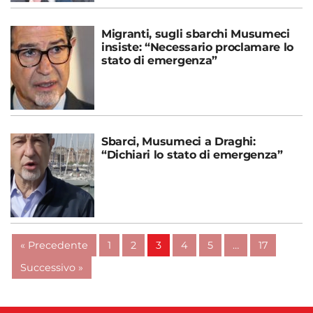
Migranti, sugli sbarchi Musumeci
insiste: “Necessario proclamare lo
stato di emergenza”
Sbarci, Musumeci a Draghi:
“Dichiari lo stato di emergenza”
« Precedente
1
2
3
4
5
…
17
Successivo »