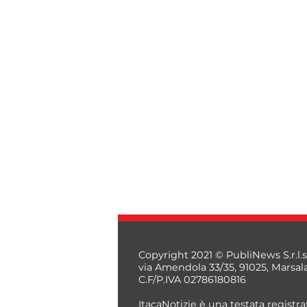
Copyright 2021 © PubliNews S.r.l.s
via Amendola 33/35, 91025, Marsal
C.F/P.IVA 02786180816
ItacaNotizie è una testata registrat