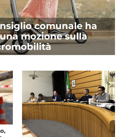
onsiglio comunale ha
una mozione sulla
romobilità
o,