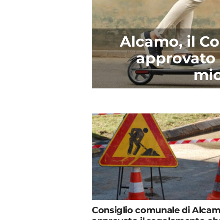
Alcamo, il C
approvato 
mic
Consiglio comunale di Alcam