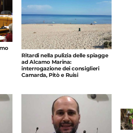
amo
Ritardi nella pulizia delle spiagge
ad Alcamo Marina:
interrogazione dei consiglieri
Camarda, Pitò e Ruisi