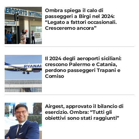
Ombra spiega il calo di
passeggeri a Birgi nel 2024:
“Legato a fattori occasionali.
Cresceremo ancora”
Il 2024 degli aeroporti siciliani:
crescono Palermo e Catania,
perdono passeggeri Trapani e
Comiso
Airgest, approvato il bilancio di
esercizio. Ombra: “Tutti gli
obiettivi sono stati raggiunti”