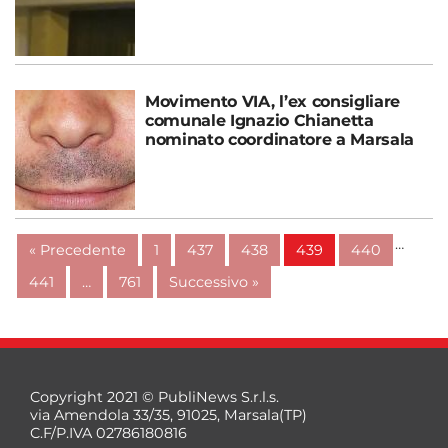
Movimento VIA, l’ex consigliare
comunale Ignazio Chianetta
nominato coordinatore a Marsala
…
« Precedente
1
437
438
439
440
441
…
761
Successivo »
Copyright 2021 © PubliNews S.r.l.s.
via Amendola 33/35, 91025, Marsala(TP)
C.F/P.IVA 02786180816