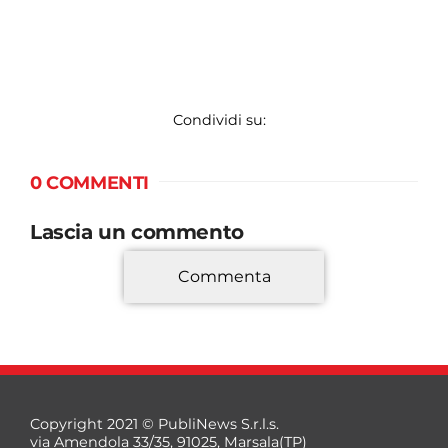
Condividi su:
0 COMMENTI
Lascia un commento
Commenta
*
Copyright 2021 © PubliNews S.r.l.s.
via Amendola 33/35, 91025, Marsala(TP)