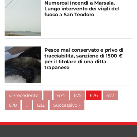
Numerosi incendi a Marsala.
Lungo intervento dei vigili del
fuoco a San Teodoro
Pesce mal conservato e privo di
tracciabilità, sanzione di 1500 €
per il titolare di una ditta
trapanese
…
« Precedente
1
674
675
676
677
678
…
1212
Successivo »