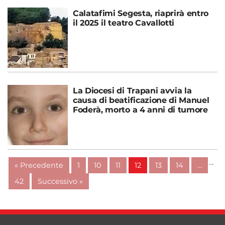
Calatafimi Segesta, riaprirà entro
il 2025 il teatro Cavallotti
La Diocesi di Trapani avvia la
causa di beatificazione di Manuel
Foderà, morto a 4 anni di tumore
…
« Precedente
1
10
11
12
13
14
…
42
Successivo »