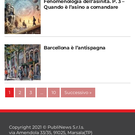
Fenomenologia dell’asinità. P. 3 –
Quando è l’asino a comandare
Barcellona è l’antispagna
1
2
3
…
10
Successivo »
Copyright 2021 © PubliNews S.r.l.s.
via Amendola 33/35, 91025, Marsala(TP)