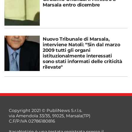
Marsala entro dicembre
Nuovo Tribunale di Marsala,
interviene Natoli: “Sin dal marzo
2009 tutti gli organi
istituzionalmente interessati
sono stati informati delle criticità
rilevate"
Copyright 2021 © PubliNews S.r.l.s.
via Amendola 33/35, 91025, Marsala(TP)
C.F/P.IVA 02786180816
ItacaNotizie è una testata registrata presso il