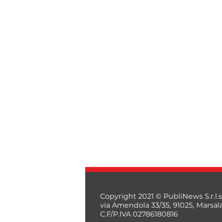
Copyright 2021 © PubliNews S.r.l.s
via Amendola 33/35, 91025, Marsal
C.F/P.IVA 02786180816