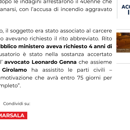
i dopo le indagini arrestarono il 40enne che
tanarsi, con l’accusa di incendio aggravato
o, il soggetto era stato associato al carcere
no avevano richiesto il rito abbreviato. Rito
ubblico ministero aveva richiesto 4 anni di
usatorio è stato nella sostanza accertato
l’
avvocato Leonardo Genna
che assieme
 Girolamo
ha assistito le parti civili –
motivazione che avrà entro 75 giorni per
mpleto”.
Condividi su:
MARSALA