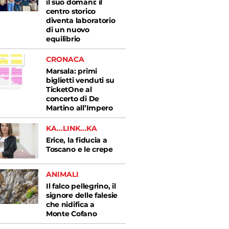
il suo domani: il
centro storico
diventa laboratorio
di un nuovo
equilibrio
CRONACA
Marsala: primi
biglietti venduti su
TicketOne al
concerto di De
Martino all’Impero
KA...LINK...KA
Erice, la fiducia a
Toscano e le crepe
ANIMALI
Il falco pellegrino, il
signore delle falesie
che nidifica a
Monte Cofano