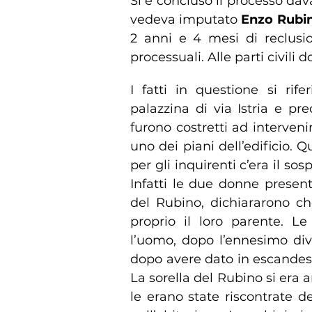
Si è concluso il processo dav
vedeva imputato
Enzo Rubi
2 anni e 4 mesi di reclusi
processuali. Alle parti civili
I fatti in questione si rif
palazzina di via Istria e p
furono costretti ad interve
uno dei piani dell’edificio. 
per gli inquirenti c’era il so
Infatti le due donne present
del Rubino, dichiararono c
proprio il loro parente. Le
l’uomo, dopo l’ennesimo dive
dopo avere dato in escandes
La sorella del Rubino si era 
le erano state riscontrate d