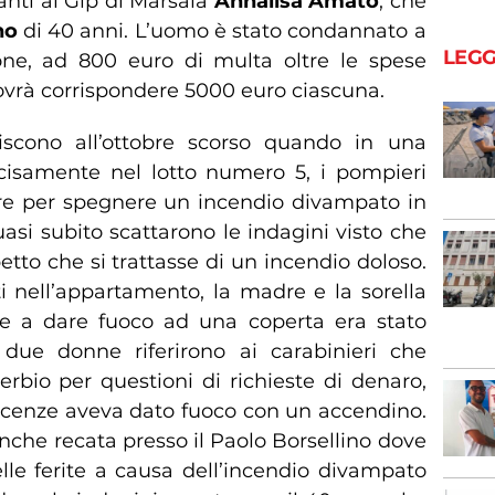
anti al Gip di Marsala
Annalisa Amato
, che
no
di 40 anni. L’uomo è stato condannato a
LEGG
one, ad 800 euro di multa oltre le spese
 dovrà corrispondere 5000 euro ciascuna.
eriscono all’ottobre scorso quando in una
recisamente nel lotto numero 5, i pompieri
nire per spegnere un incendio divampato in
Quasi subito scattarono le indagini visto che
spetto che si trattasse di un incendio doloso.
i nell’appartamento, la madre e la sorella
he a dare fuoco ad una coperta era stato
 due donne riferirono ai carabinieri che
rbio per questioni di richieste di denaro,
cenze aveva dato fuoco con un accendino.
anche recata presso il Paolo Borsellino dove
elle ferite a causa dell’incendio divampato