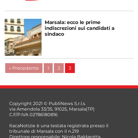
Marsala: ecco le prime
indiscrezioni sui candidati a
sindaco
« Precedente
1
2
3
Copyright 2021 © PubliNews S.r.l.s.
via Amendola 33/35, 91025, Marsala(TP)
C.F/P.IVA 02786180816
ItacaNotizie è una testata registrata presso il
tribunale di Marsala con il n.219
Direttore responsabile: Nicola Baldarotta