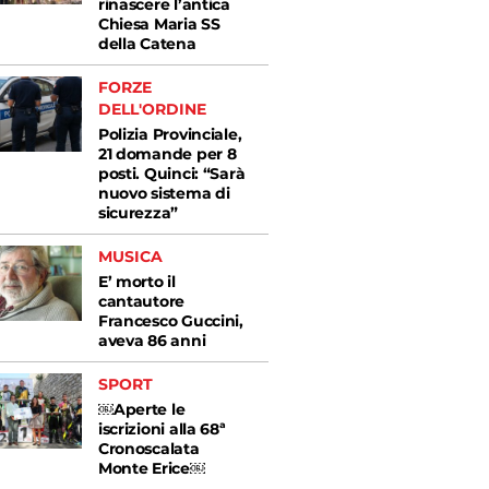
rinascere l’antica
Chiesa Maria SS
della Catena
FORZE
DELL'ORDINE
Polizia Provinciale,
21 domande per 8
posti. Quinci: “Sarà
nuovo sistema di
sicurezza”
MUSICA
E’ morto il
cantautore
Francesco Guccini,
aveva 86 anni
SPORT
￼Aperte le
iscrizioni alla 68ª
Cronoscalata
Monte Erice￼