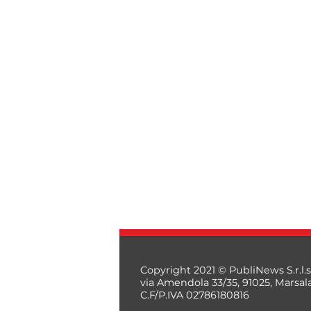
Copyright 2021 © PubliNews S.r.l.s
via Amendola 33/35, 91025, Marsal
C.F/P.IVA 02786180816