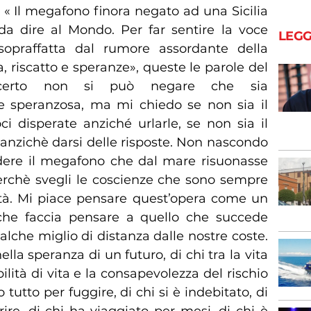
a « Il megafono finora negato ad una Sicilia
da dire al Mondo. Per far sentire la voce
LEGG
sopraffatta dal rumore assordante della
a, riscatto e speranze», queste le parole del
 certo non si può negare che sia
a e speranzosa, ma mi chiedo se non sia il
ci disperate anziché urlarle, se non sia il
anzichè darsi delle risposte. Non nascondo
dere il megafono che dal mare risuonasse
 perchè svegli le coscienze che sono sempre
età. Mi piace pensare quest’opera come un
 che faccia pensare a quello che succede
lche miglio di distanza dalle nostre coste.
ella speranza di un futuro, di chi tra la vita
ilità di vita e la consapevolezza del rischio
 tutto per fuggire, di chi si è indebitato, di
rire, di chi ha viaggiato per mesi, di chi è