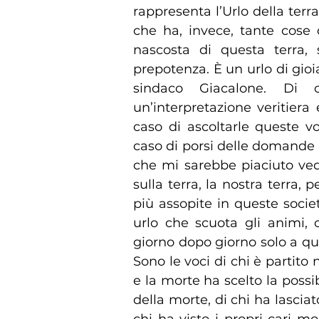
rappresenta l’Urlo della terr
che ha, invece, tante cose 
nascosta di questa terra, 
prepotenza. È un urlo di gioi
sindaco Giacalone. Di
un’interpretazione veritier
caso di ascoltarle queste vo
caso di porsi delle domande 
che mi sarebbe piaciuto ve
sulla terra, la nostra terra,
più assopite in queste soci
urlo che scuota gli animi,
giorno dopo giorno solo a qua
Sono le voci di chi è partito n
e la morte ha scelto la possib
della morte, di chi ha lasciato
chi ha visto i propri cari mo