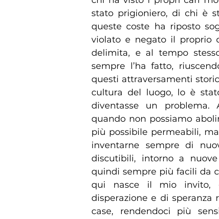
stato prigioniero, di chi è s
queste coste ha riposto sog
violato e negato il proprio d
delimita, e al tempo stesso
sempre l’ha fatto, riuscend
questi attraversamenti storici
cultura del luogo, lo è sta
diventasse un problema. A
quando non possiamo abolirl
più possibile permeabili, ma
inventarne sempre di nuov
discutibili, intorno a nuov
quindi sempre più facili da 
qui nasce il mio invito, 
disperazione e di speranza 
case, rendendoci più sensib