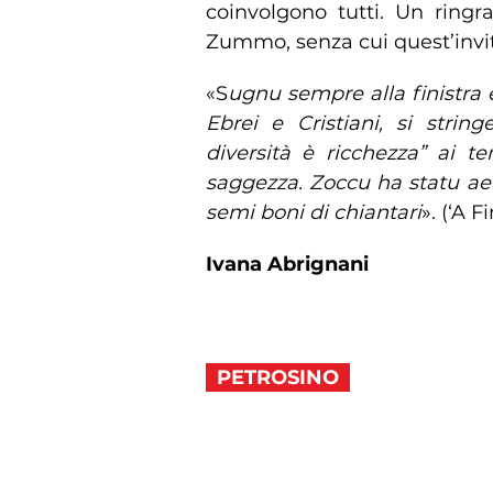
coinvolgono tutti. Un ringr
Zummo, senza cui quest’invi
«S
ugnu sempre alla finistra e 
Ebrei e Cristiani, si stri
diversità è ricchezza” ai t
saggezza. Zoccu ha statu aeri
semi boni di chiantari
». (‘A 
Ivana Abrignani
PETROSINO