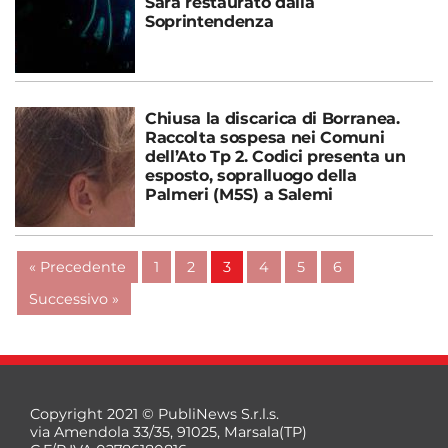
Sarà restaurato dalla
Soprintendenza
Chiusa la discarica di Borranea.
Raccolta sospesa nei Comuni
dell’Ato Tp 2. Codici presenta un
esposto, sopralluogo della
Palmeri (M5S) a Salemi
« Precedente
1
2
3
4
5
6
Successivo »
Copyright 2021 © PubliNews S.r.l.s.
via Amendola 33/35, 91025, Marsala(TP)