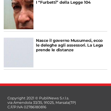
I “Furbetti” della Legge 104
Nasce il governo Musumeci, ecco
le deleghe agli assessori. La Lega
prende le distanze
Copyright 2021 © PubliNews S.r.l.s.
via Amendola 33/35, 91025, Marsala(TP)
C.F/P.IVA 02786180816