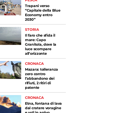
PESCA
Trapani verso
“Capitale della Blue
Economy entro
2030”
STORIA
Il faro che sfida il
mare: Capo
Granitola, dove la
luce scompare
all’orizzonte
CRONACA
Mazara: tolleranza
zero contro
l’abbandono dei
rifiuti, 2 ritiri di
patente
CRONACA
Etna, fontana di lava
dal cratere voragine
e voli in arrivo