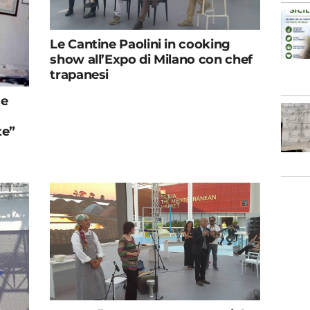
Le Cantine Paolini in cooking
show all’Expo di Milano con chef
trapanesi
se
te”