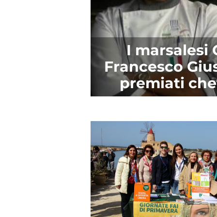
I marsalesi
Francesco Gius
premiati che