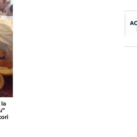
 la
u”
tori