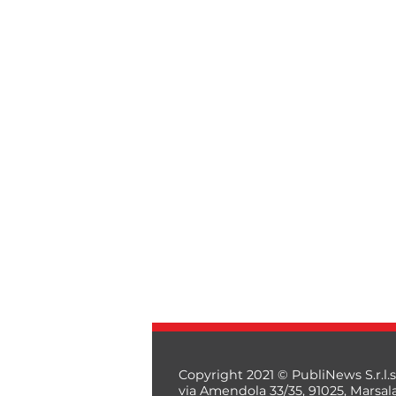
Copyright 2021 © PubliNews S.r.l.s
via Amendola 33/35, 91025, Marsal