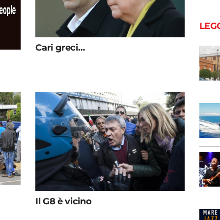
LEG
Cari greci…
Il G8 è vicino