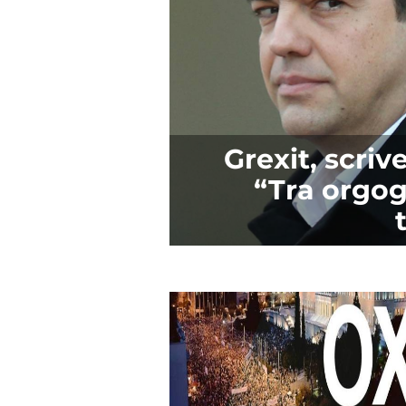
Grexit, scri
“Tra orgog