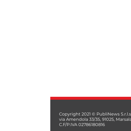
Copyright 2021 © PubliNews S.r.l.s
via Amendola 33/35, 91025, Marsal
C.F/P.IVA 02786180816